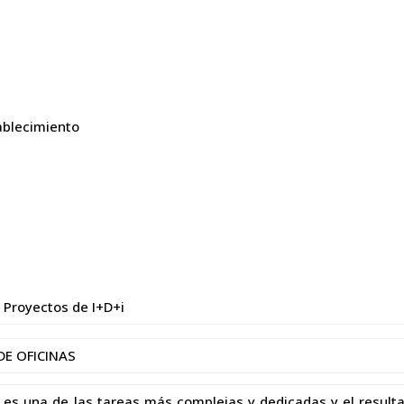
ablecimiento
 Proyectos de I+D+i
DE OFICINAS
es una de las tareas más complejas y dedicadas y el resulta