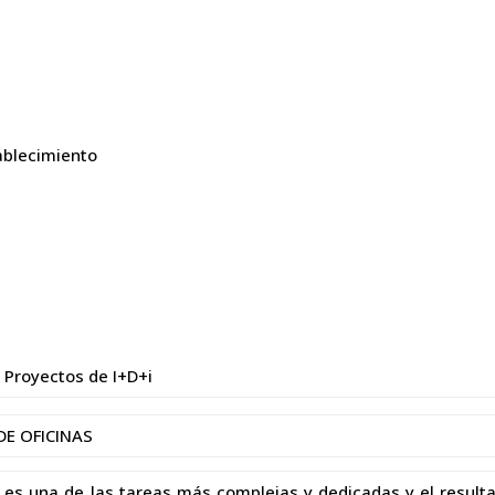
ablecimiento
 Proyectos de I+D+i
DE OFICINAS
es una de las tareas más complejas y dedicadas y el resulta